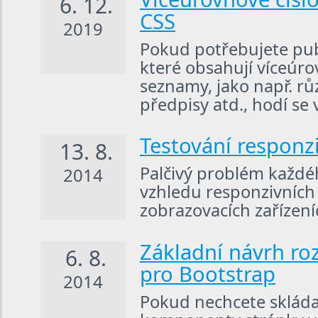
6. 12.
CSS
2019
Pokud potřebujete pu
které obsahují víceúro
seznamy, jako např. rů
předpisy atd., hodí se 
Testování responz
13. 8.
Palčivý problém každé
2014
vzhledu responzivníc
zobrazovacích zařízení
Základní návrh ro
6. 8.
pro Bootstrap
2014
Pokud nechcete skláda