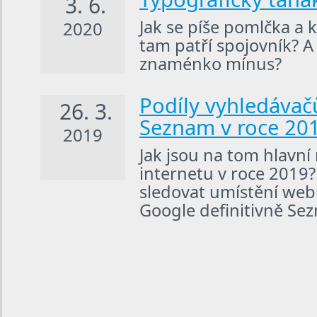
3. 6.
Jak se píše pomlčka a 
2020
tam patří spojovník? A
znaménko mínus?
Podíly vyhledávač
26. 3.
Seznam v roce 20
2019
Jak jsou na tom hlavní
internetu v roce 2019?
sledovat umístění we
Google definitivně Se