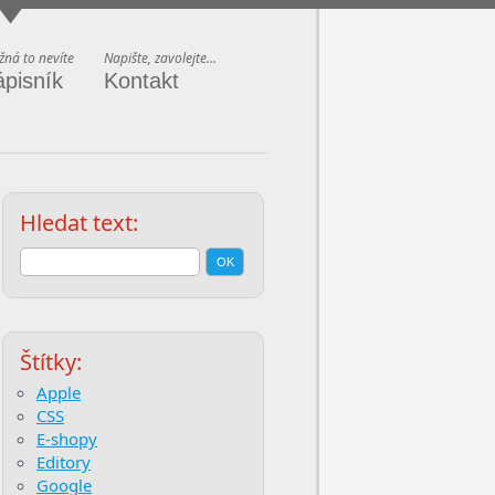
ná to nevíte
Napište, zavolejte...
ápisník
Kontakt
Hledat text:
Štítky:
Apple
CSS
E-shopy
Editory
Google