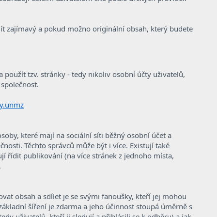
t zajímavý a pokud možno originální obsah, který budete
použít tzv. stránky - tedy nikoliv osobní účty uživatelů,
i společnost.
my.unmz
oby, které mají na sociální síti běžný osobní účet a
nosti. Těchto správců může být i více. Existují také
í řídit publikování (na více stránek z jednoho místa,
.
ovat obsah a sdílet je se svými fanoušky, kteří jej mohou
o základní šíření je zdarma a jeho účinnost stoupá úměrně s
dy uživatelů, kteří ji sledují a přihlásili se k odběru) a jak