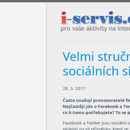
i-servis.cz / pro vaše aktivity na in
Velmi struč
sociálních s
28. 3. 2017
Často uvažují provozovatelé fi
Nejčastěji jde o Facebook a Tw
co k tomu potřebujete? To se p
Facebook a Twitter jsou sociální s
vkládají na síť příspěvky, které s