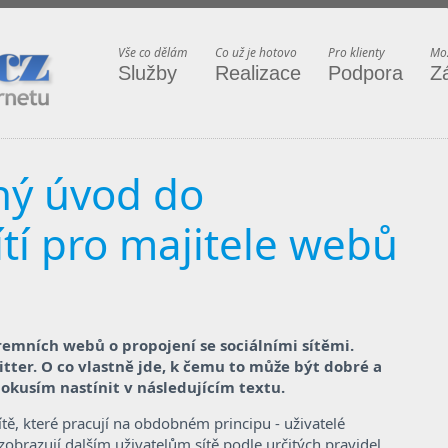
ternetu
Vše co dělám
Co už je hotovo
Pro klienty
Mož
Služby
Realizace
Podpora
Z
ný úvod do
ítí pro majitele webů
remních webů o propojení se sociálními sítěmi.
itter. O co vlastně jde, k čemu to může být dobré a
okusím nastínit v následujícím textu.
ítě, které pracují na obdobném principu - uživatelé
e zobrazují dalším uživatelům sítě podle určitých pravidel.