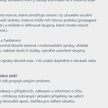
 inzerce, která umožňuje oslovit i ty uživatele sociální
y vaší stránky. Inzerce může mít různou podobu (propagace
d.) a můžete si definovat skupiny, které chcete oslovit
od.).
 a Twitterem:
volně dlouhé textové i multimediální zprávy, vkládat
ti, nabízet zboží či služby, vytvářet uzavřené skupiny
ze zprávy dlouhé max. 140 znaků doplněné o obrázek nebo
ální sítě?
í sítě propojit obojím směrem:
odkazy v příspěvcích, odkazem u informací o účtu.
- infoboxy zobrazující aktuální příspěvky na vašich
y fanoušků apod., tlačítka pro sdílení obsahu.