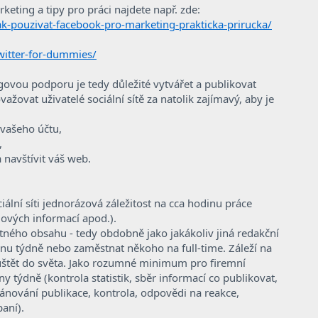
eting a tipy pro práci najdete např. zde:
k-pouzivat-facebook-pro-marketing-prakticka-prirucka/
witter-for-dummies/
govou podporu je tedy důležité vytvářet a publikovat
žovat uživatelé sociální sítě za natolik zajímavý, aby je
 vašeho účtu,
,
 navštívit váš web.
ciální síti jednorázová záležitost na cca hodinu práce
ilových informací apod.).
tného obsahu - tedy obdobně jako jakákoliv jiná redakční
u týdně nebo zaměstnat někoho na full-time. Záleží na
uštět do světa. Jako rozumné minimum pro firemní
y týdně (kontrola statistik, sběr informací co publikovat,
ánování publikace, kontrola, odpovědi na reakce,
aní).