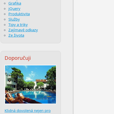
Grafika
jQuery
Produktivita
Služby
Tipy a triky
Zajímavé odkazy
Ze života
Doporučuji
Klidná dovolená nejen pro