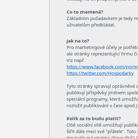
Co to znamená?
Základním požadavkem je tedy mí
uživatelům předkládat.
Jak na to?
Pro marketingové účely je potřeba 
ale stránky reprezentující firmu č
Viz např.
https://www.facebook.com/nor
https://twitter.com/Hospodarky
Tyto stránky spravují oprávněné os
publikují příspěvky jménem společ
speciální programy, které umožňuj
rozložit publikování v čase apod.)
Kolik za to budu platit?
Obě sociální sítě umožňují publik
šířit dále mezi své "přátele". Tot
tím kolik má stránka "fanoušků" (te