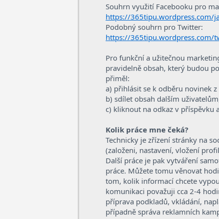
Souhrn využití Facebooku pro mark
https://365tipu.wordpress.com/ja
Podobný souhrn pro Twitter:
https://365tipu.wordpress.com/t
Pro funkční a užitečnou marketin
pravidelně obsah, který budou pova
přiměl:
a) přihlásit se k odběru novinek z
b) sdílet obsah dalším uživatelům
c) kliknout na odkaz v příspěvku a
Kolik práce mne čeká?
Technicky je zřízení stránky na so
(založeni, nastavení, vložení prof
Další práce je pak vytváření samo
práce. Můžete tomu věnovat hodin
tom, kolik informací chcete vypo
komunikaci považuji cca 2-4 hodin
příprava podkladů, vkládání, napl
případně správa reklamních kamp