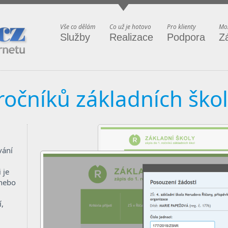
ternetu
Vše co dělám
Co už je hotovo
Pro klienty
Mož
Služby
Realizace
Podpora
Z
 ročníků základních škol
vání
 je
 nebo
í,