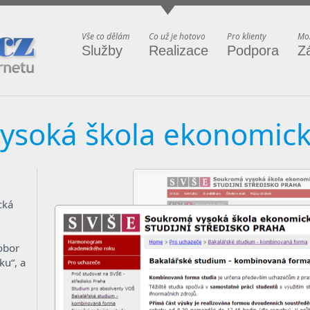
ternetu
Vše co dělám
Co už je hotovo
Pro klienty
Mož
Služby
Realizace
Podpora
Z
ysoká škola ekonomic
cká
,
obor
ku“, a