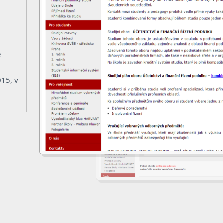
ě
15, v