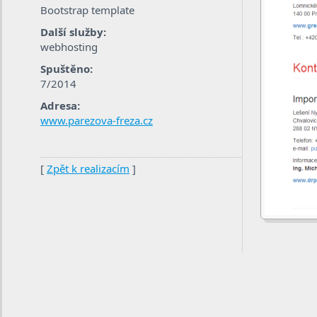
Bootstrap template
Další služby:
webhosting
Spuštěno:
7/2014
Adresa:
www.parezova-freza.cz
[
Zpět k realizacím
]