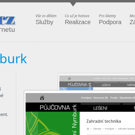
ternetu
Vše co dělám
Co už je hotovo
Pro klienty
Mož
Služby
Realizace
Podpora
Z
burk
í
né
ent.