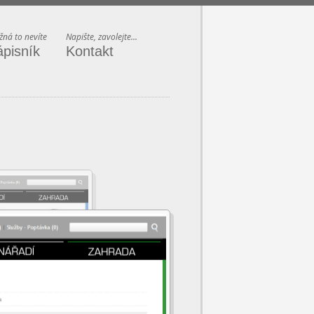
ná to nevíte
Napište, zavolejte...
ápisník
Kontakt