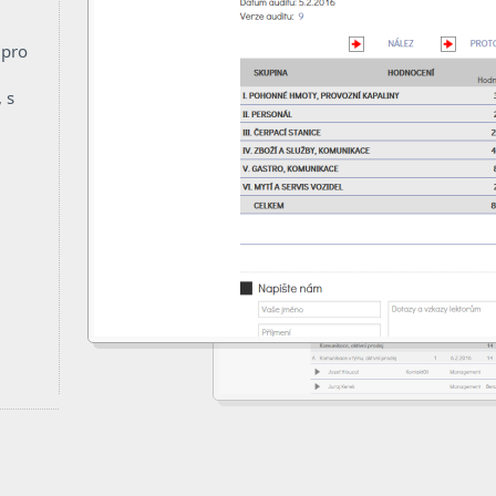
 pro
 s