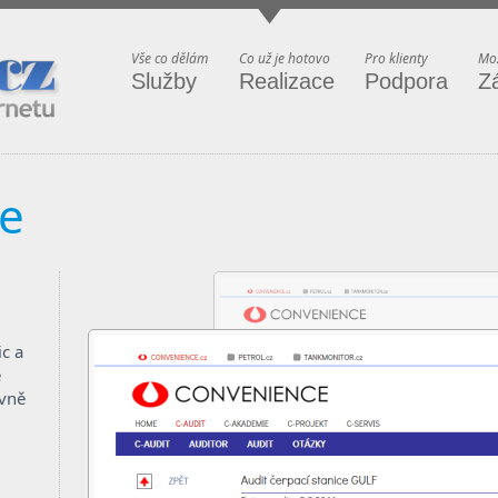
ternetu
Vše co dělám
Co už je hotovo
Pro klienty
Mož
Služby
Realizace
Podpora
Z
e
ic a
e
ovně